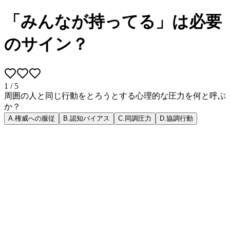
「みんなが持ってる」は必要
のサイン？
1
/
5
周囲の人と同じ行動をとろうとする心理的な圧力を何と呼ぶ
か？
A
.
権威への服従
B
.
認知バイアス
C
.
同調圧力
D
.
協調行動