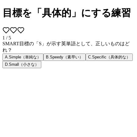
目標を「具体的」にする練習
1
/
5
SMART目標の「S」が示す英単語として、正しいものはど
れ？
A
.
Simple（単純な）
B
.
Speedy（素早い）
C
.
Specific（具体的な）
D
.
Small（小さな）