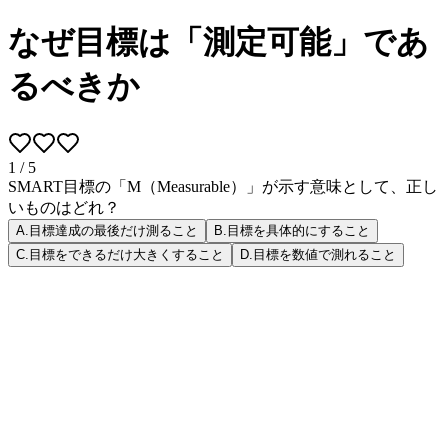
なぜ目標は「測定可能」であ
るべきか
1
/
5
SMART目標の「M（Measurable）」が示す意味として、正し
いものはどれ？
A
.
目標達成の最後だけ測ること
B
.
目標を具体的にすること
C
.
目標をできるだけ大きくすること
D
.
目標を数値で測れること