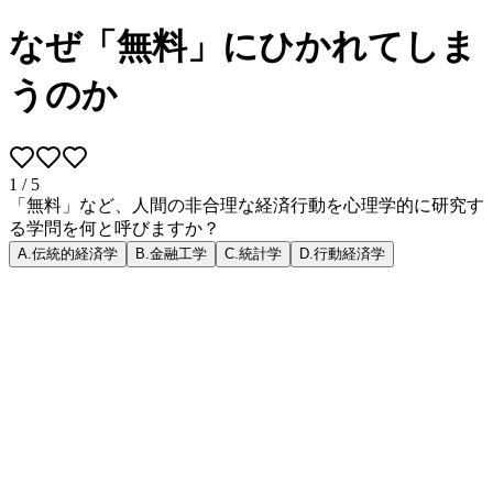
なぜ「無料」にひかれてしま
うのか
1
/
5
「無料」など、人間の非合理な経済行動を心理学的に研究す
る学問を何と呼びますか？
A
.
伝統的経済学
B
.
金融工学
C
.
統計学
D
.
行動経済学