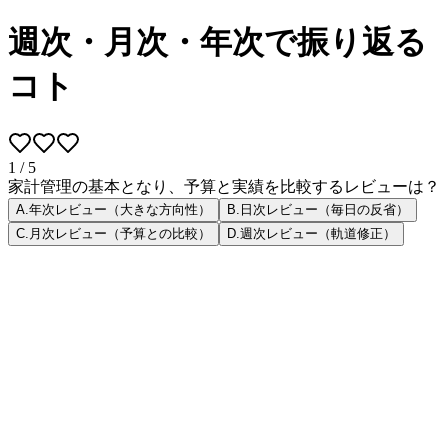
週次・月次・年次で振り返る
コト
1
/
5
家計管理の基本となり、予算と実績を比較するレビューは？
A
.
年次レビュー（大きな方向性）
B
.
日次レビュー（毎日の反省）
C
.
月次レビュー（予算との比較）
D
.
週次レビュー（軌道修正）