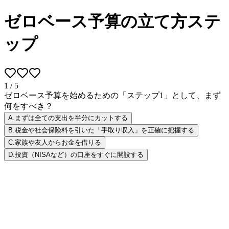
ゼロベース予算の立て方ステ
ップ
1
/
5
ゼロベース予算を始めるための「ステップ1」として、まず
何をすべき？
A
.
まずは全ての支出を半分にカットする
B
.
税金や社会保険料を引いた「手取り収入」を正確に把握する
C
.
家族や友人からお金を借りる
D
.
投資（NISAなど）の口座をすぐに開設する