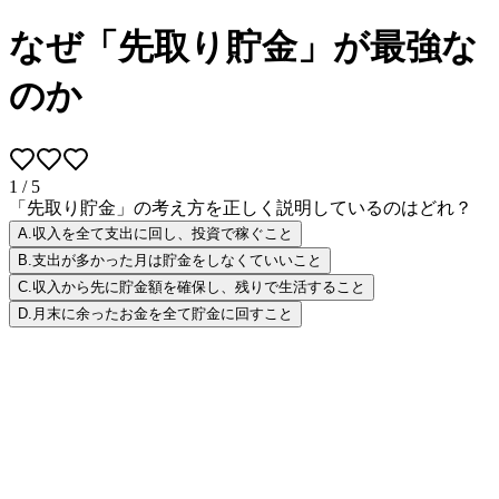
なぜ「先取り貯金」が最強な
のか
1
/
5
「先取り貯金」の考え方を正しく説明しているのはどれ？
A
.
収入を全て支出に回し、投資で稼ぐこと
B
.
支出が多かった月は貯金をしなくていいこと
C
.
収入から先に貯金額を確保し、残りで生活すること
D
.
月末に余ったお金を全て貯金に回すこと