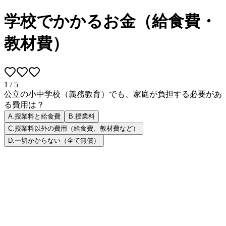
学校でかかるお金（給食費・
教材費）
1
/
5
公立の小中学校（義務教育）でも、家庭が負担する必要があ
る費用は？
A
.
授業料と給食費
B
.
授業料
C
.
授業料以外の費用（給食費、教材費など）
D
.
一切かからない（全て無償）