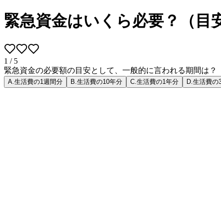
緊急資金はいくら必要？（目
1
/
5
緊急資金の必要額の目安として、一般的に言われる期間は？
A
.
生活費の1週間分
B
.
生活費の10年分
C
.
生活費の1年分
D
.
生活費の