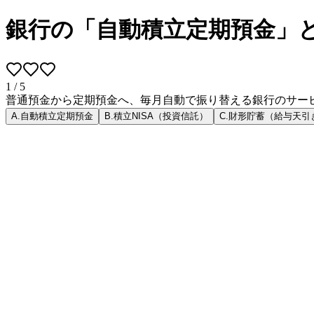
銀行の「自動積立定期預金」
1
/
5
普通預金から定期預金へ、毎月自動で振り替える銀行のサー
A
.
自動積立定期預金
B
.
積立NISA（投資信託）
C
.
財形貯蓄（給与天引