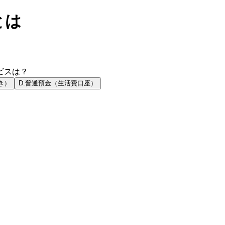
とは
ビスは？
き）
D
.
普通預金（生活費口座）