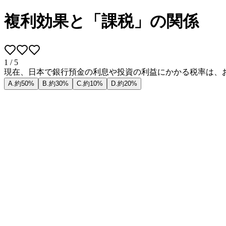
複利効果と「課税」の関係
1
/
5
現在、日本で銀行預金の利息や投資の利益にかかる税率は、
A
.
約50%
B
.
約30%
C
.
約10%
D
.
約20%