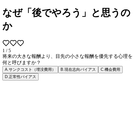
なぜ「後でやろう」と思うの
か
1
/
5
将来の大きな報酬より、目先の小さな報酬を優先する心理を
何と呼びますか？
A
.
サンクコスト（埋没費用）
B
.
現在志向バイアス
C
.
機会費用
D
.
正常性バイアス