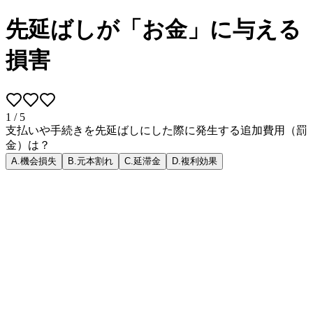
先延ばしが「お金」に与える
損害
1
/
5
支払いや手続きを先延ばしにした際に発生する追加費用（罰
金）は？
A
.
機会損失
B
.
元本割れ
C
.
延滞金
D
.
複利効果