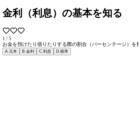
金利（利息）の基本を知る
1
/
5
お金を預けたり借りたりする際の割合（パーセンテージ）を
A
.
元本
B
.
金利
C
.
利息
D
.
税率