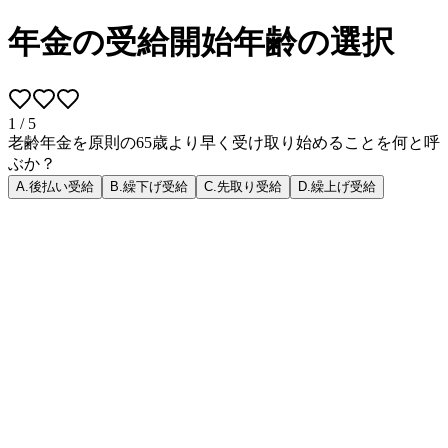
年金の受給開始年齢の選択
1
/
5
老齢年金を原則の65歳より早く受け取り始めることを何と呼
ぶか？
A
.
後払い受給
B
.
繰下げ受給
C
.
先取り受給
D
.
繰上げ受給