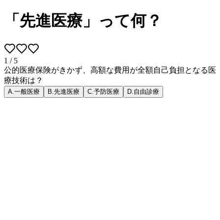
「先進医療」って何？
1
/
5
公的医療保険がきかず、高額な費用が全額自己負担となる医
療技術は？
A
.
一般医療
B
.
先進医療
C
.
予防医療
D
.
自由診療