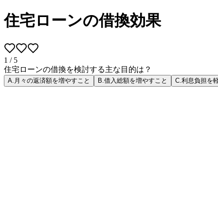
住宅ローンの借換効果
1
/
5
住宅ローンの借換を検討する主な目的は？
A
.
月々の返済額を増やすこと
B
.
借入総額を増やすこと
C
.
利息負担を