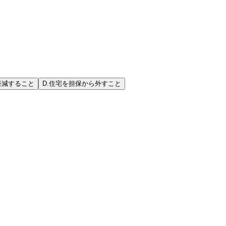
軽減すること
D
.
住宅を担保から外すこと