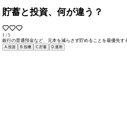
貯蓄と投資、何が違う？
1
/
5
銀行の普通預金など、元本を減らさず貯めることを最優先す
A
.
投資
B
.
投機
C
.
貯蓄
D
.
運用