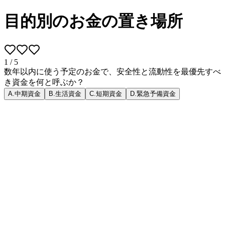
目的別のお金の置き場所
1
/
5
数年以内に使う予定のお金で、安全性と流動性を最優先すべ
き資金を何と呼ぶか？
A
.
中期資金
B
.
生活資金
C
.
短期資金
D
.
緊急予備資金