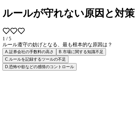
ルールが守れない原因と対策
1
/
5
ルール遵守の妨げとなる、最も根本的な原因は？
A
.
証券会社の手数料の高さ
B
.
市場に関する知識不足
C
.
ルールを記録するツールの不足
D
.
恐怖や欲などの感情のコントロール