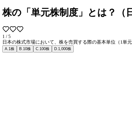
株の「単元株制度」とは？（
1
/
5
日本の株式市場において、株を売買する際の基本単位（1単
A
.
1株
B
.
10株
C
.
100株
D
.
1,000株