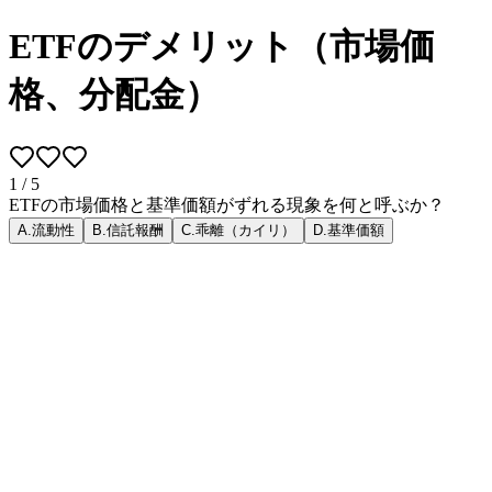
ETFのデメリット（市場価
格、分配金）
1
/
5
ETFの市場価格と基準価額がずれる現象を何と呼ぶか？
A
.
流動性
B
.
信託報酬
C
.
乖離（カイリ）
D
.
基準価額