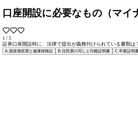
口座開設に必要なもの（マイ
1
/
5
証券口座開設時に、法律で提出が義務付けられている書類は
A
.
源泉徴収票と健康保険証
B
.
住民票の写しと印鑑証明書
C
.
卒業証明