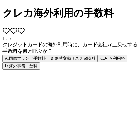
クレカ海外利用の手数料
1
/
5
クレジットカードの海外利用時に、カード会社が上乗せする
手数料を何と呼ぶか？
A
.
国際ブランド手数料
B
.
為替変動リスク保険料
C
.
ATM利用料
D
.
海外事務手数料