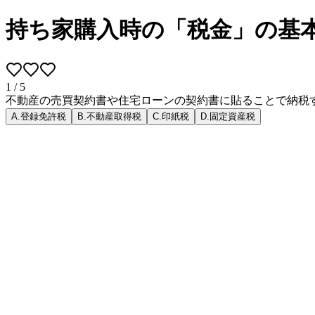
持ち家購入時の「税金」の基
1
/
5
不動産の売買契約書や住宅ローンの契約書に貼ることで納税
A
.
登録免許税
B
.
不動産取得税
C
.
印紙税
D
.
固定資産税