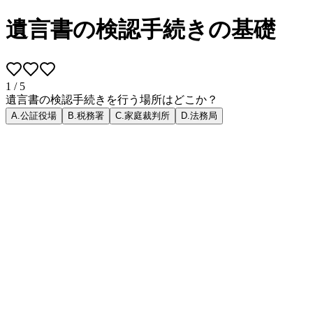
遺言書の検認手続きの基礎
1
/
5
遺言書の検認手続きを行う場所はどこか？
A
.
公証役場
B
.
税務署
C
.
家庭裁判所
D
.
法務局